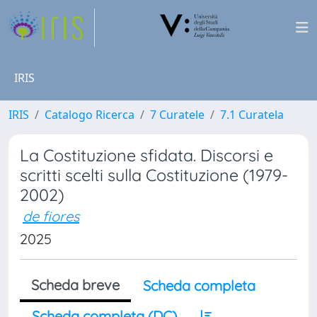
IRIS
IRIS
Catalogo Ricerca
7 Curatele
7.1 Curatela
La Costituzione sfidata. Discorsi e
scritti scelti sulla Costituzione (1979-
2002)
de fiores
2025
Scheda breve
Scheda completa
Scheda completa (DC)