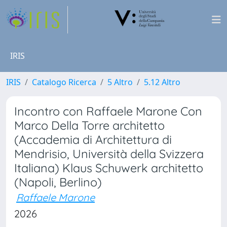
IRIS
IRIS
Catalogo Ricerca
5 Altro
5.12 Altro
Incontro con Raffaele Marone Con
Marco Della Torre architetto
(Accademia di Architettura di
Mendrisio, Università della Svizzera
Italiana) Klaus Schuwerk architetto
(Napoli, Berlino)
Raffaele Marone
2026