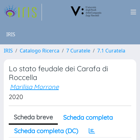
IRIS
IRIS
Catalogo Ricerca
7 Curatele
7.1 Curatela
Lo stato feudale dei Carafa di
Roccella
Marilisa Morrone
2020
Scheda breve
Scheda completa
Scheda completa (DC)