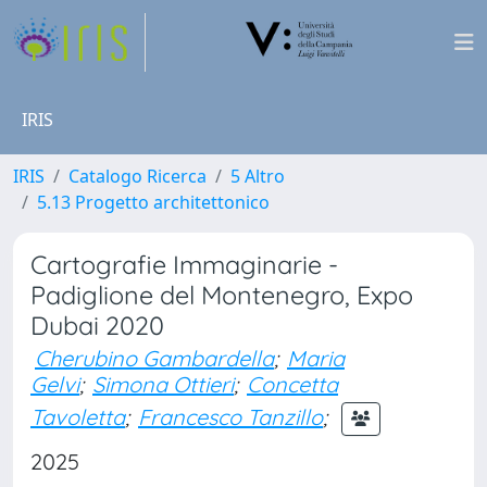
IRIS
IRIS
Catalogo Ricerca
5 Altro
5.13 Progetto architettonico
Cartografie Immaginarie -
Padiglione del Montenegro, Expo
Dubai 2020
Cherubino Gambardella
;
Maria
Gelvi
;
Simona Ottieri
;
Concetta
Tavoletta
;
Francesco Tanzillo
;
2025