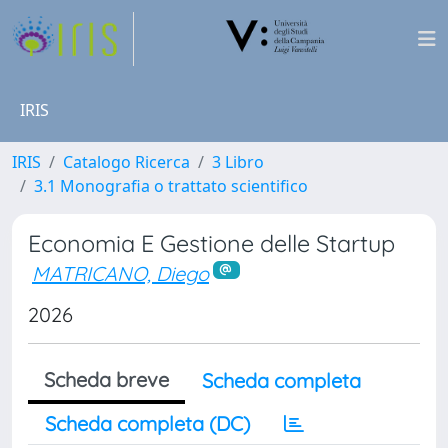
IRIS
IRIS
Catalogo Ricerca
3 Libro
3.1 Monografia o trattato scientifico
Economia E Gestione delle Startup
MATRICANO, Diego
2026
Scheda breve
Scheda completa
Scheda completa (DC)