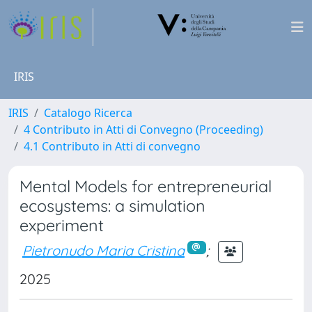
IRIS
IRIS
Catalogo Ricerca
4 Contributo in Atti di Convegno (Proceeding)
4.1 Contributo in Atti di convegno
Mental Models for entrepreneurial
ecosystems: a simulation
experiment
Pietronudo Maria Cristina
;
2025