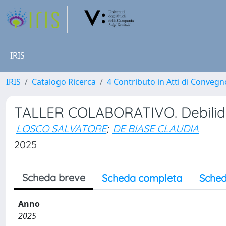
IRIS
IRIS
Catalogo Ricerca
4 Contributo in Atti di Conveg
TALLER COLABORATIVO. Debilid
LOSCO SALVATORE
;
DE BIASE CLAUDIA
2025
Scheda breve
Scheda completa
Sched
Anno
2025