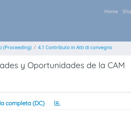
Home
Sfo
no (Proceeding)
4.1 Contributo in Atti di convegno
ades y Oportunidades de la CAM
a completa (DC)