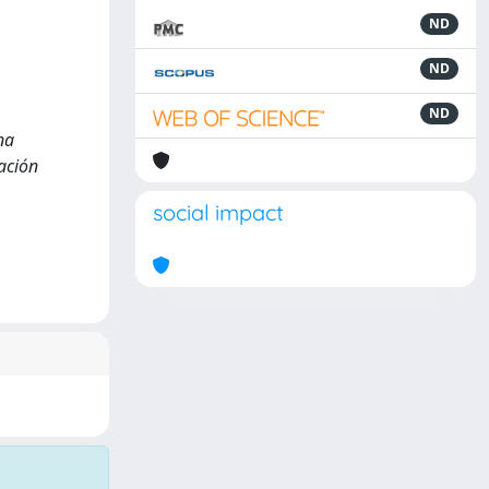
ND
ND
ND
na
lación
social impact