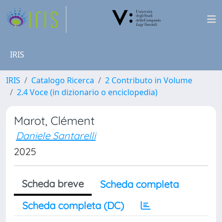
IRIS
IRIS
Catalogo Ricerca
2 Contributo in Volume
2.4 Voce (in dizionario o enciclopedia)
Marot, Clément
Daniele Santarelli
2025
Scheda breve
Scheda completa
Scheda completa (DC)