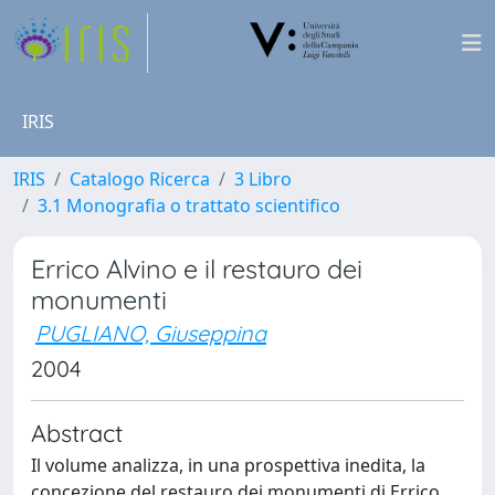
IRIS
IRIS
Catalogo Ricerca
3 Libro
3.1 Monografia o trattato scientifico
Errico Alvino e il restauro dei
monumenti
PUGLIANO, Giuseppina
2004
Abstract
Il volume analizza, in una prospettiva inedita, la
concezione del restauro dei monumenti di Errico