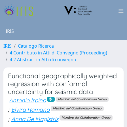
IRIS
IRIS
Catalogo Ricerca
4 Contributo in Atti di Convegno (Proceeding)
4.2 Abstract in Atti di convegno
Functional geographically weighted
regression with conformal
uncertainty for seismic data
Antonio Irpino
Membro del Collaboration Group
;
Elvira Romano
Membro del Collaboration Group
;
Anna De Magistris
Membro del Collaboration Group