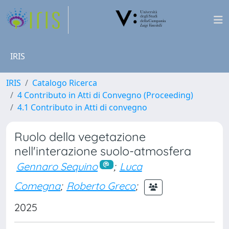
IRIS
IRIS
Catalogo Ricerca
4 Contributo in Atti di Convegno (Proceeding)
4.1 Contributo in Atti di convegno
Ruolo della vegetazione
nell'interazione suolo-atmosfera
Gennaro Sequino
;
Luca
Comegna
;
Roberto Greco
;
2025