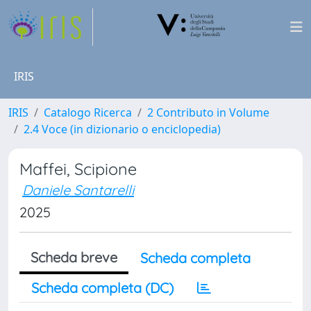
IRIS
IRIS
Catalogo Ricerca
2 Contributo in Volume
2.4 Voce (in dizionario o enciclopedia)
Maffei, Scipione
Daniele Santarelli
2025
Scheda breve
Scheda completa
Scheda completa (DC)