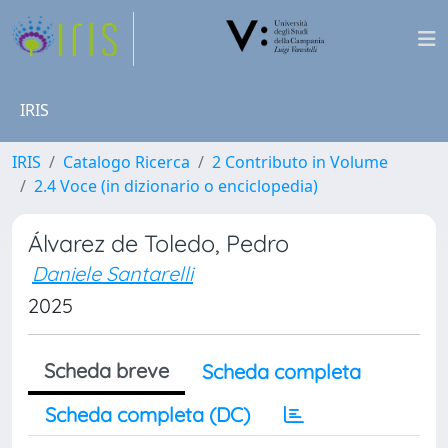
IRIS
IRIS
Catalogo Ricerca
2 Contributo in Volume
2.4 Voce (in dizionario o enciclopedia)
Álvarez de Toledo, Pedro
Daniele Santarelli
2025
Scheda breve
Scheda completa
Scheda completa (DC)