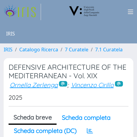
IRIS
IRIS
Catalogo Ricerca
7 Curatele
7.1 Curatela
DEFENSIVE ARCHITECTURE OF THE
MEDITERRANEAN - Vol. XIX
Ornella Zerlenga
;
Vincenzo Cirillo
2025
Scheda breve
Scheda completa
Scheda completa (DC)