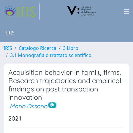
IRIS
IRIS
Catalogo Ricerca
3 Libro
3.1 Monografia o trattato scientifico
Acquisition behavior in family firms.
Research trajectories and empirical
findings on post transaction
innovation
Mario Ossorio
2024