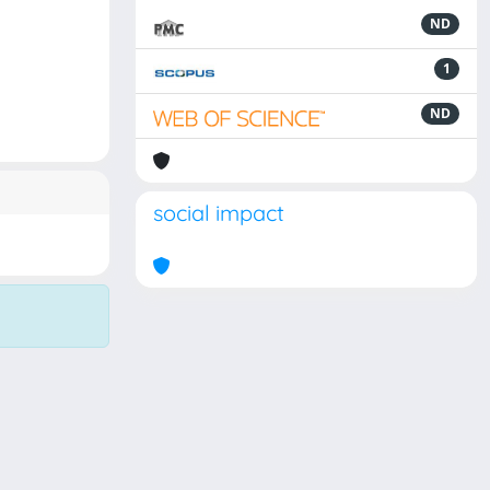
ND
1
ND
social impact