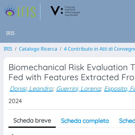
IRIS
IRIS
Catalogo Ricerca
4 Contributo in Atti di Conveg
Biomechanical Risk Evaluation 
Fed with Features Extracted Fr
Donisi, Leandro
;
Guerrini, Lorena
;
Esposito, F
2024
Scheda breve
Scheda completa
Sched