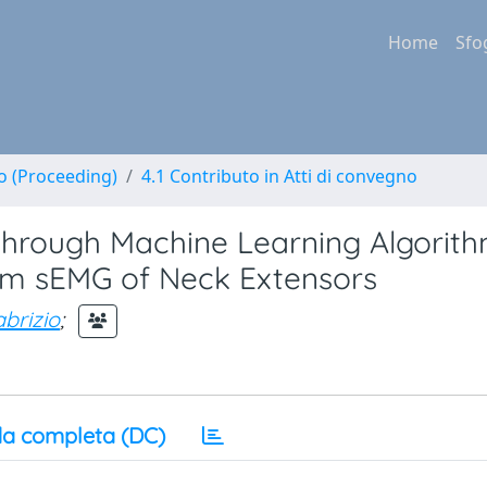
Home
Sfo
no (Proceeding)
4.1 Contributo in Atti di convegno
Through Machine Learning Algorit
om sEMG of Neck Extensors
abrizio
;
a completa (DC)