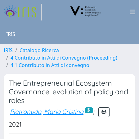
IRIS
IRIS
Catalogo Ricerca
4 Contributo in Atti di Convegno (Proceeding)
4.1 Contributo in Atti di convegno
The Entrepreneurial Ecosystem
Governance: evolution of policy and
roles
Pietronudo, Maria Cristina
;
2021