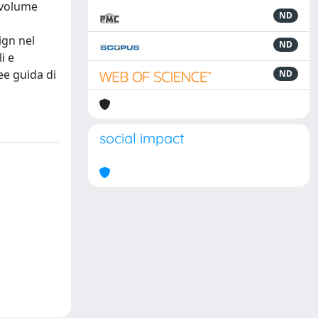
l volume
ND
ign nel
ND
i e
nee guida di
ND
social impact