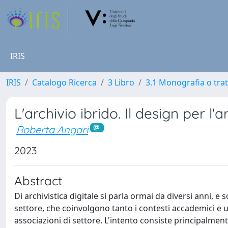
IRIS
IRIS
Catalogo Ricerca
3 Libro
3.1 Monografia o trat
L'archivio ibrido. Il design per l'a
Roberta Angari
2023
Abstract
Di archivistica digitale si parla ormai da diversi anni,
settore, che coinvolgono tanto i contesti accademici e uni
associazioni di settore. L'intento consiste principalme