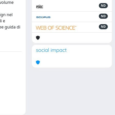
l volume
ND
ign nel
ND
i e
nee guida di
ND
social impact