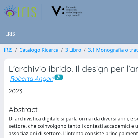
IRIS
IRIS
Catalogo Ricerca
3 Libro
3.1 Monografia o trat
L'archivio ibrido. Il design per l'a
Roberta Angari
2023
Abstract
Di archivistica digitale si parla ormai da diversi anni,
settore, che coinvolgono tanto i contesti accademici e uni
associazioni di settore. L'intento consiste principalme