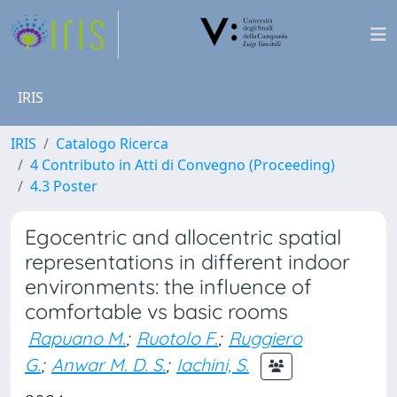
IRIS
IRIS
Catalogo Ricerca
4 Contributo in Atti di Convegno (Proceeding)
4.3 Poster
Egocentric and allocentric spatial
representations in different indoor
environments: the influence of
comfortable vs basic rooms
Rapuano M.
;
Ruotolo F.
;
Ruggiero
G.
;
Anwar M. D. S.
;
Iachini, S.