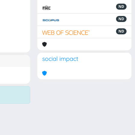
ND
ND
ND
social impact