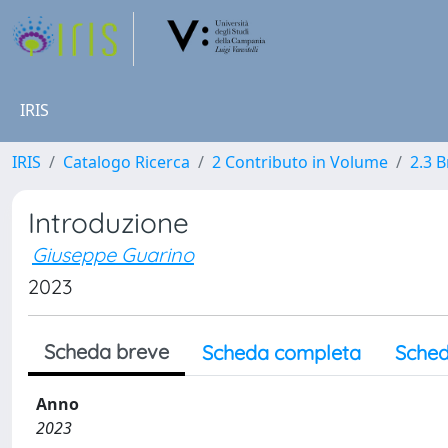
IRIS
IRIS
Catalogo Ricerca
2 Contributo in Volume
2.3 
Introduzione
Giuseppe Guarino
2023
Scheda breve
Scheda completa
Sched
Anno
2023