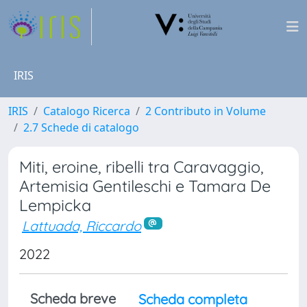
IRIS
IRIS
Catalogo Ricerca
2 Contributo in Volume
2.7 Schede di catalogo
Miti, eroine, ribelli tra Caravaggio,
Artemisia Gentileschi e Tamara De
Lempicka
Lattuada, Riccardo
2022
Scheda breve
Scheda completa