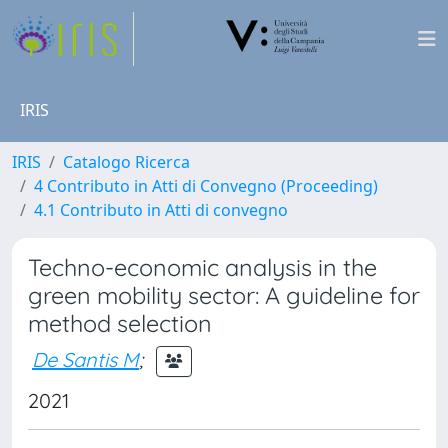
IRIS
IRIS
Catalogo Ricerca
4 Contributo in Atti di Convegno (Proceeding)
4.1 Contributo in Atti di convegno
Techno-economic analysis in the
green mobility sector: A guideline for
method selection
De Santis M
;
2021