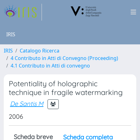
IRIS
IRIS
Catalogo Ricerca
4 Contributo in Atti di Convegno (Proceeding)
4.1 Contributo in Atti di convegno
Potentiality of holographic
technique in fragile watermarking
De Santis M
2006
Scheda breve
Scheda completa