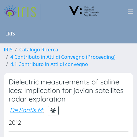
IRIS
IRIS
Catalogo Ricerca
4 Contributo in Atti di Convegno (Proceeding)
4.1 Contributo in Atti di convegno
Dielectric measurements of saline
ices: Implication for jovian satellites
radar exploration
De Santis M
;
2012