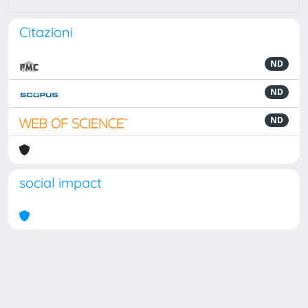
Citazioni
ND
ND
ND
social impact
Powered by
IRIS
-
about IRIS
-