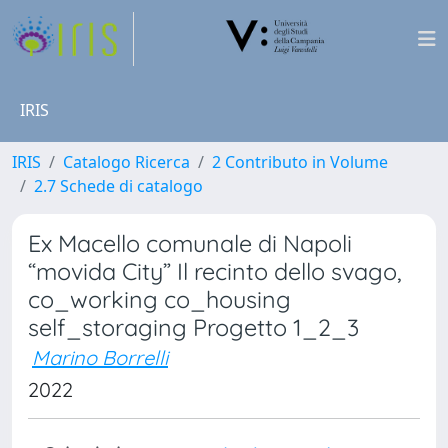
IRIS
IRIS
Catalogo Ricerca
2 Contributo in Volume
2.7 Schede di catalogo
Ex Macello comunale di Napoli
“movida City” Il recinto dello svago,
co_working co_housing
self_storaging Progetto 1_2_3
Marino Borrelli
2022