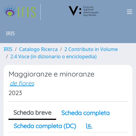
IRIS
IRIS
Catalogo Ricerca
2 Contributo in Volume
2.4 Voce (in dizionario o enciclopedia)
Maggioranze e minoranze
de fiores
2023
Scheda breve
Scheda completa
Scheda completa (DC)