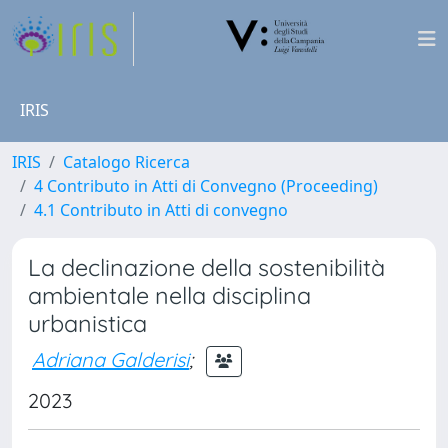
IRIS
IRIS
Catalogo Ricerca
4 Contributo in Atti di Convegno (Proceeding)
4.1 Contributo in Atti di convegno
La declinazione della sostenibilità
ambientale nella disciplina
urbanistica
Adriana Galderisi
;
2023