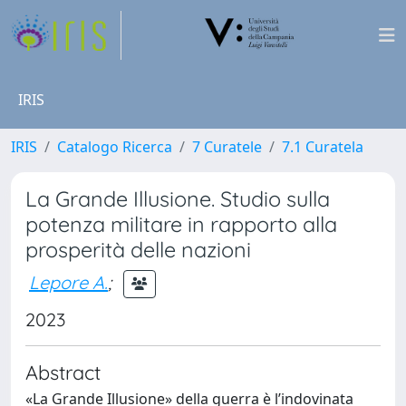
IRIS
IRIS
Catalogo Ricerca
7 Curatele
7.1 Curatela
La Grande Illusione. Studio sulla
potenza militare in rapporto alla
prosperità delle nazioni
Lepore A.
;
2023
Abstract
«La Grande Illusione» della guerra è l’indovinata