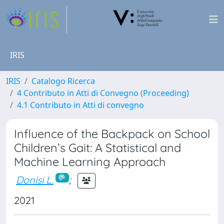
IRIS
IRIS
Catalogo Ricerca
4 Contributo in Atti di Convegno (Proceeding)
4.1 Contributo in Atti di convegno
Influence of the Backpack on School
Children’s Gait: A Statistical and
Machine Learning Approach
Donisi L.
;
2021