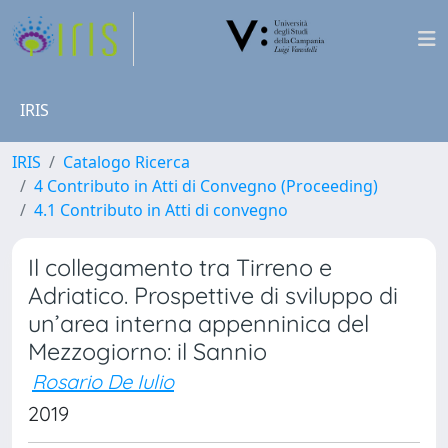
IRIS
IRIS
Catalogo Ricerca
4 Contributo in Atti di Convegno (Proceeding)
4.1 Contributo in Atti di convegno
Il collegamento tra Tirreno e
Adriatico. Prospettive di sviluppo di
un’area interna appenninica del
Mezzogiorno: il Sannio
Rosario De Iulio
2019