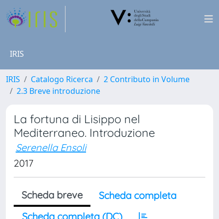
IRIS
IRIS
Catalogo Ricerca
2 Contributo in Volume
2.3 Breve introduzione
La fortuna di Lisippo nel
Mediterraneo. Introduzione
Serenella Ensoli
2017
Scheda breve
Scheda completa
Scheda completa (DC)