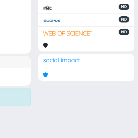
ND
ND
ND
social impact