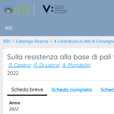
IRIS
IRIS
Catalogo Ricerca
4 Contributo in Atti di Conveg
Sulla resistenza alla base di pali 
R. Cesaro
;
R. Di Laora
;
A. Mandolini
2022
Scheda breve
Scheda completa
Sched
Anno
2022