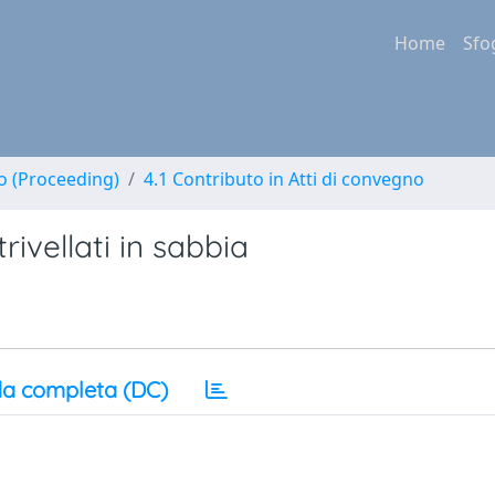
Home
Sfo
no (Proceeding)
4.1 Contributo in Atti di convegno
trivellati in sabbia
a completa (DC)