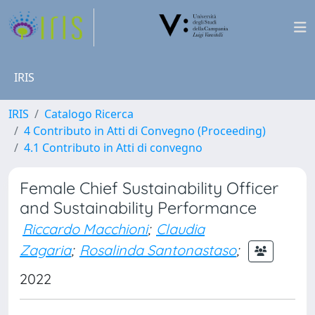
IRIS
IRIS
Catalogo Ricerca
4 Contributo in Atti di Convegno (Proceeding)
4.1 Contributo in Atti di convegno
Female Chief Sustainability Officer
and Sustainability Performance
Riccardo Macchioni
;
Claudia
Zagaria
;
Rosalinda Santonastaso
;
2022