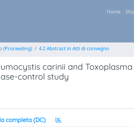
Home
Sfo
no (Proceeding)
4.2 Abstract in Atti di convegno
eumocystis carinii and Toxoplasma 
case-control study
a completa (DC)