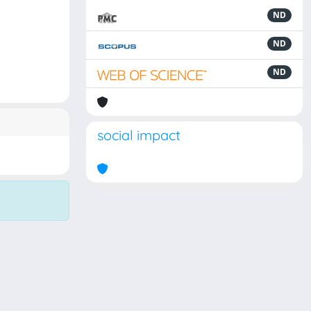
ND
ND
ND
social impact