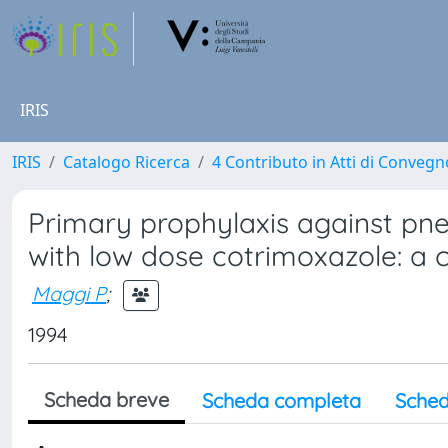
IRIS
IRIS
Catalogo Ricerca
4 Contributo in Atti di Conveg
Primary prophylaxis against pn
with low dose cotrimoxazole: a 
Maggi P
;
1994
Scheda breve
Scheda completa
Sched