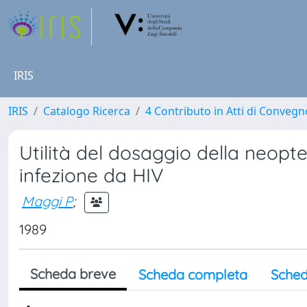
IRIS
IRIS
Catalogo Ricerca
4 Contributo in Atti di Conveg
Utilità del dosaggio della neopte
infezione da HIV
Maggi P
;
1989
Scheda breve
Scheda completa
Sched