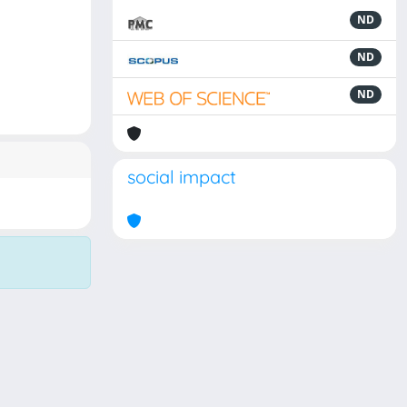
ND
ND
ND
social impact