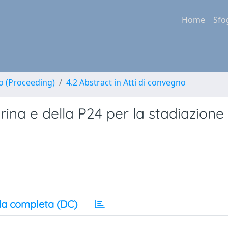
Home
Sfo
no (Proceeding)
4.2 Abstract in Atti di convegno
rina e della P24 per la stadiazione 
a completa (DC)