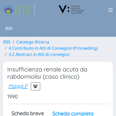
IRIS
IRIS
Catalogo Ricerca
4 Contributo in Atti di Convegno (Proceeding)
4.2 Abstract in Atti di convegno
Insufficienza renale acuta da
rabdomiolisi (caso clinico)
Maggi P
1990
Scheda breve
Scheda completa