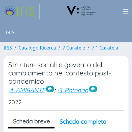
IRIS
IRIS
Catalogo Ricerca
7 Curatele
7.1 Curatela
Strutture sociali e governo del
cambiamento nel contesto post-
pandemico
A. AMIRANTE
;
G. Rotondo
2022
Scheda breve
Scheda completa