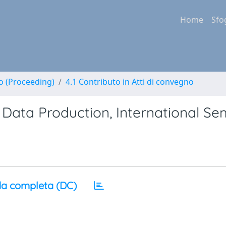
Home
Sfo
no (Proceeding)
4.1 Contributo in Atti di convegno
 Data Production, International Se
a completa (DC)