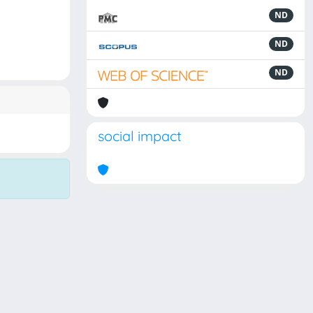
ND
ND
ND
social impact