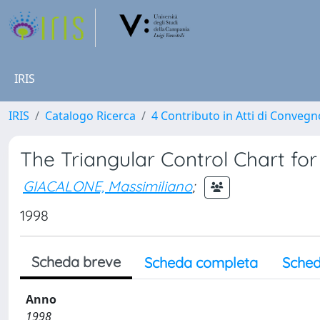
IRIS
IRIS
Catalogo Ricerca
4 Contributo in Atti di Conveg
The Triangular Control Chart for
GIACALONE, Massimiliano
;
1998
Scheda breve
Scheda completa
Sched
Anno
1998