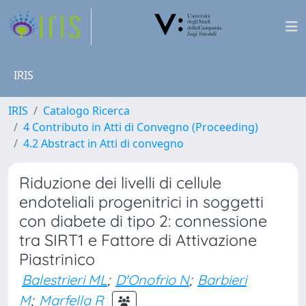
IRIS
IRIS
Catalogo Ricerca
4 Contributo in Atti di Convegno (Proceeding)
4.2 Abstract in Atti di convegno
Riduzione dei livelli di cellule
endoteliali progenitrici in soggetti
con diabete di tipo 2: connessione
tra SIRT1 e Fattore di Attivazione
Piastrinico
Balestrieri ML
;
D'Onofrio N
;
Barbieri
M
;
Marfella R