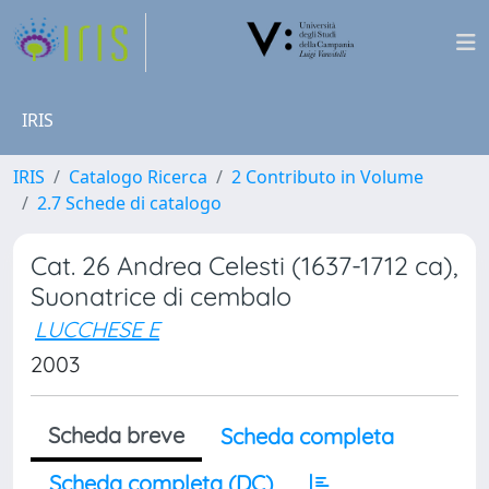
IRIS
IRIS
Catalogo Ricerca
2 Contributo in Volume
2.7 Schede di catalogo
Cat. 26 Andrea Celesti (1637-1712 ca),
Suonatrice di cembalo
LUCCHESE E
2003
Scheda breve
Scheda completa
Scheda completa (DC)