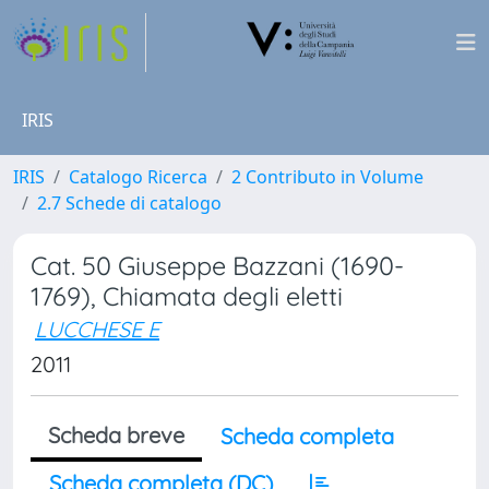
IRIS
IRIS
Catalogo Ricerca
2 Contributo in Volume
2.7 Schede di catalogo
Cat. 50 Giuseppe Bazzani (1690-
1769), Chiamata degli eletti
LUCCHESE E
2011
Scheda breve
Scheda completa
Scheda completa (DC)