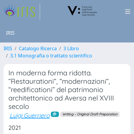
IRIS
IRIS
Catalogo Ricerca
3 Libro
3.1 Monografia o trattato scientifico
In moderna forma ridotta.
“Restaurationi“, “modernazioni“,
“reedificationi” del patrimonio
architettonico ad Aversa nel XVIII
secolo
Luigi Guerriero
Writing – Original Draft Preparation
2021