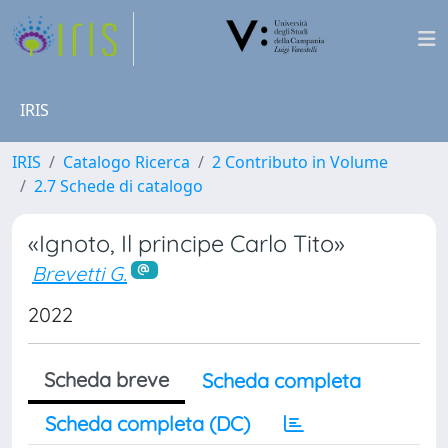
IRIS
IRIS
Catalogo Ricerca
2 Contributo in Volume
2.7 Schede di catalogo
«Ignoto, Il principe Carlo Tito»
Brevetti G.
2022
Scheda breve
Scheda completa
Scheda completa (DC)