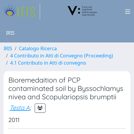
IRIS
IRIS
Catalogo Ricerca
4 Contributo in Atti di Convegno (Proceeding)
4.1 Contributo in Atti di convegno
Bioremedaition of PCP
contaminated soil by Byssochlamys
nivea and Scopulariopsis brumptii
Testa A
;
2011