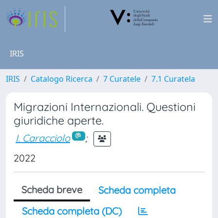
IRIS
IRIS
Catalogo Ricerca
7 Curatele
7.1 Curatela
Migrazioni Internazionali. Questioni
giuridiche aperte.
I. Caracciolo
;
2022
Scheda breve
Scheda completa
Scheda completa (DC)