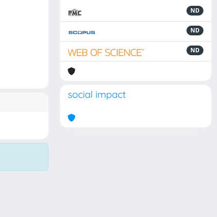
ND
ND
ND
social impact