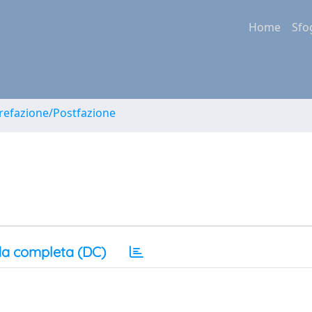
Home
Sfo
Prefazione/Postfazione
a completa (DC)