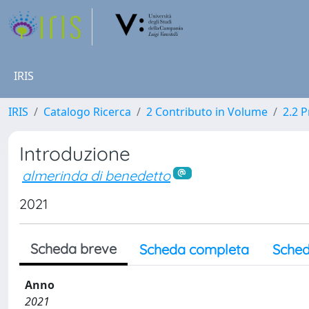
IRIS
IRIS
Catalogo Ricerca
2 Contributo in Volume
2.2 
Introduzione
almerinda di benedetto
2021
Scheda breve
Scheda completa
Sched
Anno
2021