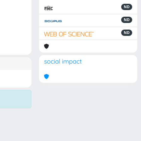
ND
ND
ND
social impact