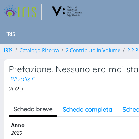
IRIS
IRIS
Catalogo Ricerca
2 Contributo in Volume
2.2 
Prefazione. Nessuno era mai st
Pitzalis E
2020
Scheda breve
Scheda completa
Sched
Anno
2020