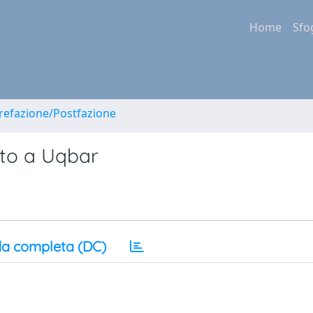
Home
Sfo
Prefazione/Postfazione
ato a Uqbar
a completa (DC)