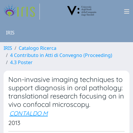
IRIS
IRIS
Catalogo Ricerca
4 Contributo in Atti di Convegno (Proceeding)
4.3 Poster
Non-invasive imaging techniques to
support diagnosis in oral pathology:
translational research focusing on in
vivo confocal microscopy.
CONTALDO M
2013